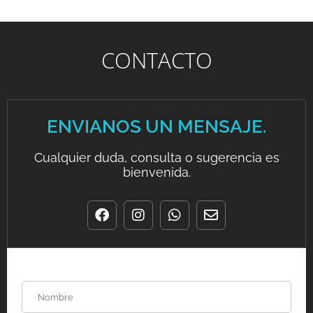
CONTACTO
ENVIANOS UN MENSAJE.
Cualquier duda, consulta o sugerencia es
bienvenida.
N
o