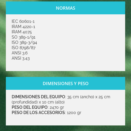
NORMAS
IEC 60601-1
IRAM 4220-1
IRAM 4075
SO 389-1/91
ISO 389-3/94
ISO 8798/87
ANSI 3.6
ANSI 3.43
DIMENSIONES Y PESO
DIMENSIONES DEL EQUIPO
: 35 cm (ancho) x 25 cm
(profundidad) x 10 cm (alto)
PESO DEL EQUIPO
: 2470 gr
PESO DE LOS ACCESORIOS
: 1200 gr