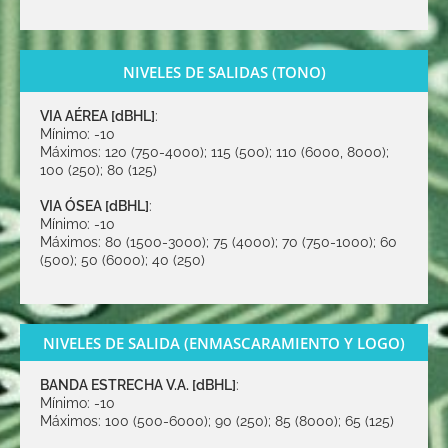
NIVELES DE SALIDAS (TONO)
VIA AÉREA [dBHL]
:
Mínimo: -10
Máximos:
120 (750-4000); 115 (500); 110 (6000, 8000);
100 (250); 80 (125)
VIA ÓSEA [dBHL]
:
Mínimo: -10
Máximos:
80 (1500-3000); 75 (4000); 70 (750-1000); 60
(500); 50 (6000); 40 (250)
NIVELES DE SALIDA (ENMASCARAMIENTO Y LOGO)
BANDA ESTRECHA V.A. [dBHL]
:
Mínimo: -10
Máximos:
100 (500-6000); 90 (250); 85 (8000); 65 (125)