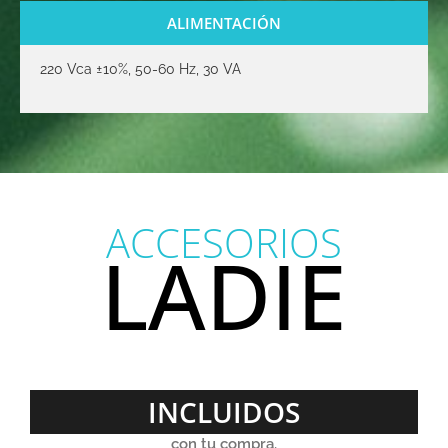
ALIMENTACIÓN
220 Vca ±10%, 50-60 Hz, 30 VA
ACCESORIOS
LADIE
INCLUIDOS
con tu compra.