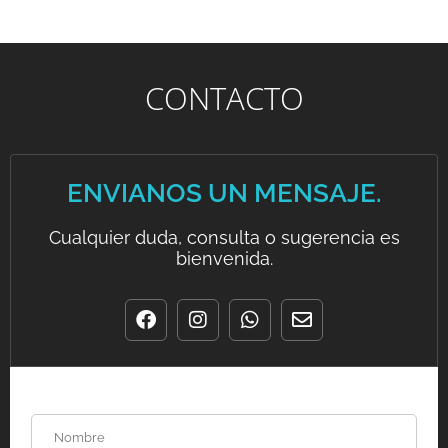
CONTACTO
ENVIANOS UN MENSAJE.
Cualquier duda, consulta o sugerencia es
bienvenida.
N
o