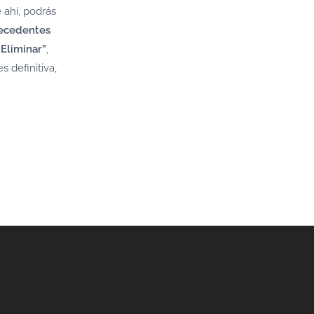
e ahí, podrás
tecedentes
“Eliminar”
,
 definitiva,