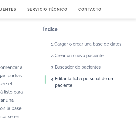
UENTES
SERVICIO TÉCNICO
CONTACTO
Índice
Cargar o crear una base de datos
Crear un nuevo paciente
 comenzar a
Buscador de pacientes
gar
, podrás
Editar la ficha personal de un
sde el
paciente
á listo para
car una
on la base
ficarse en