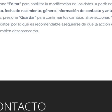
siona
“Editar”
para habilitar la modificación de los datos. A partir d
o, fecha de nacimiento, género, información de contacto y an
s, presiona
“Guardar”
para confirmar los cambios. Si seleccionas
atos, por lo que es recomendable asegurarse de que la acción es
 también desaparecerán.
ONTACTO