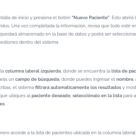
ntalla de inicio y presiona el botón
“Nuevo Paciente”
. Esto abrirá 
idos. Una vez completada la información, revisa que todo esté e
te quedará almacenado en la base de datos y podrá ser selecciona
 gestiones dentro del sistema
 la
columna lateral izquierda
, donde se encuentra la
lista de pa
rarás un
campo de búsqueda
, donde puedes ingresar el
nombre, 
ribas, el sistema
filtrará automáticamente los resultados
y most
 que ubiques al
paciente deseado
,
selecciónalo en la lista
para a
tes
.
imero accede a la lista de pacientes ubicada en la columna lateral