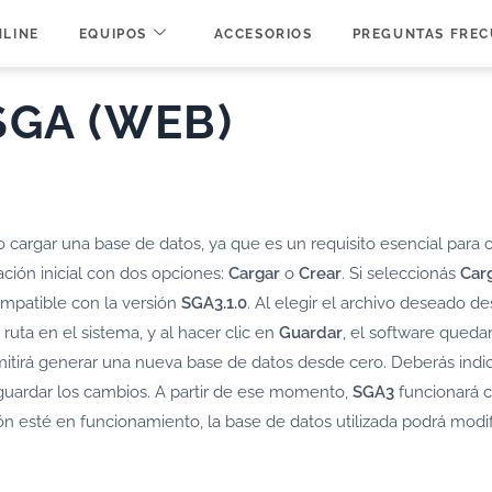
NLINE
EQUIPOS
ACCESORIOS
PREGUNTAS FREC
SGA (WEB)
r o cargar una base de datos, ya que es un requisito esencial para
ración inicial con dos opciones:
Cargar
o
Crear
. Si seleccionás
Car
ompatible con la versión
SGA3.1.0
. Al elegir el archivo deseado de
 ruta en el sistema, y al hacer clic en
Guardar
, el software quedar
rmitirá generar una nueva base de datos desde cero. Deberás indi
 guardar los cambios. A partir de ese momento,
SGA3
funcionará c
ón esté en funcionamiento, la base de datos utilizada podrá modi