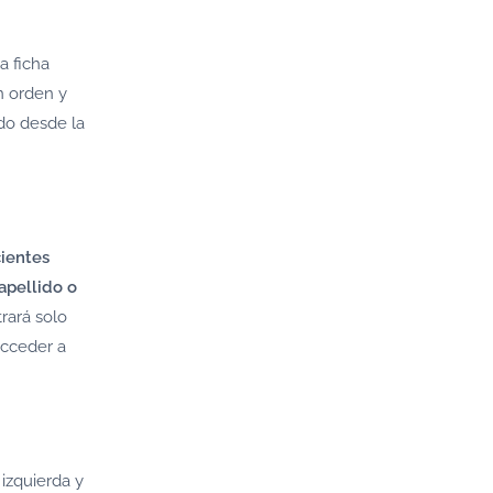
la ficha
n orden y
do desde la
cientes
apellido o
rará solo
cceder a
 izquierda y